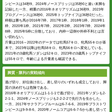
ンピースは34秒9、2024年ノースブリッジは35秒0と速い末脚を
記録した一方、稍重の2016年ネオリアリズムは36秒9、2023年
プログノーシスは36秒0、2025年トップナイフは36秒2だった。
枠順は勝ち馬が2016年7枠、2017年1枠、2018年1枠、2019年1
枠、2020年1枠、2021年7枠、2022年2枠、2023年7枠、2024年
8枠、2025年5枠に分散しており、内枠一辺倒や外枠不利とは言
い切れない。
斤量は2016～2022年のデータでは牡馬57キロ、牝馬55キロが基
本で、2023年以降は牡馬58キロ、牝馬56キロへ変化している。
2021年の3歳牝馬ソダシは52キロ、2023年の3歳馬トップナイフ
は55キロで、年齢による斤量差も確認できる。
脚質・隊列の実戦傾向
逃げ切り、好位抜け出し、差し切りのいずれも成立しており、脚
質の決め打ちは危険である。
2016年ネオリアリズムは1-1-1-1で逃げ切り、2021年ソダシも2-
2-1-1、2024年ノースブリッジも2-2-2-2で先行力を生かした。
一方、2017年サクラアンプルールは6-7-6-6、2019年ブラストワ
ンピースは9-9-8-6、2020年ノームコアは6-6-7-5から差し切って