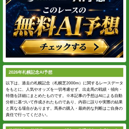
2026年札幌記念AI予想
以下は、過去の札幌記念（札幌芝2000m）に関するレースデータ
をもとに、人気やオッズを一切考慮せず、出走馬の戦績・傾向・
特徴を詳細にまとめたものです。※本記事の予想はAIによる自動
分析に基づいて作成されたものであり、内容に誤りや実際の結果
と異なる場合があります。馬券の購入・最終的な判断はご自身の
責任で行ってください。