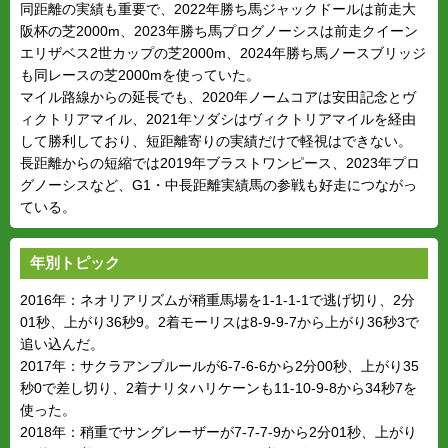
同距離の実績も重要で、2022年勝ち馬ジャックドールは前走大
阪杯の芝2000m、2023年勝ち馬プログノーシスは前走クイーン
エリザベス2世カップの芝2000m、2024年勝ち馬ノースブリッジ
も同レースの芝2000mを使っていた。
マイル路線からの延長でも、2020年ノームコアは安田記念とヴ
ィクトリアマイル、2021年ソダシはヴィクトリアマイルを経由
して勝利しており、短距離寄りの実績だけで軽視はできない。
長距離からの短縮では2019年ブラストワンピース、2023年プロ
グノーシスなど、G1・中長距離実績馬の参戦も好走につながっ
ている。
年別トピック
2016年：ネオリアリズムが稍重馬場を1-1-1-1で逃げ切り、2分
01秒、上がり36秒9。2着モーリスは8-9-9-7から上がり36秒3で
追い込んだ。
2017年：サクラアンプルールが6-7-6-6から2分00秒、上がり35
秒0で差し切り、2着ナリタハリケーンも11-10-9-8から34秒7を
使った。
2018年：稍重でサングレーザーが7-7-7-9から2分01秒、上がり