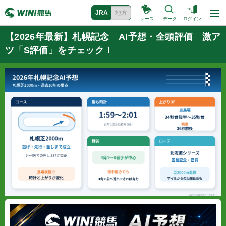
JRA
地方
レース
データ
ログイン
【2026年最新】札幌記念 AI予想・全頭評価 激ア
ツ「S評価」をチェック！