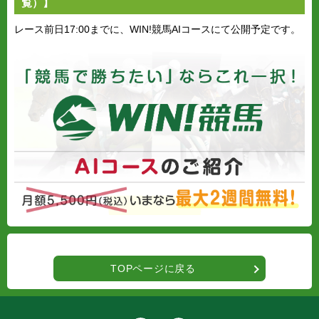
覧）】
レース前日17:00までに、WIN!競馬AIコースにて公開予定です。
TOPページに戻る