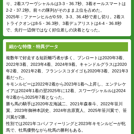
り、2着スワーヴシャルルは3-3・36.7秒、3着オールスマートは
2-2・37.2秒。前々の隊列がそのまま上位を占めた。
2025年：ファーンヒルが0:59、3-3、36.4秒で差し切り。2着ス
トライクオンは8-5・36.3秒、3着デュアリストは4-4・36.8秒
で、先行一辺倒ではなく好位差しの決着となった。
細かな特徴・特異データ
複数年で好走する短距離巧者が多く、ブンロートは2020年3着、
2022年3着、2023年4着、2024年9着。キャンドルグラスは2020
年2着、2021年2着、フランシスコダイゴも2020年3着、2021年3
着だった。
キモンルビーは2022年2着から2023年1着へ上昇し、エンテレケ
イアは2024年1着の翌2025年に12着、スワーヴシャルルは2024
年2着から2025年7着となった。
勝ち馬の騎手は2020年左海誠二、2021年森泰斗、2022年笹川
翼、2023年御神本訓史、2024年吉原寛人、2025年笹川翼で、笹
川翼が2勝。
性別では2021年コパノフィーリングと2023年キモンルビーが牝
馬で、牡馬優勢ながら牝馬の勝利もある。