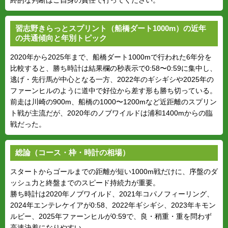
習志野きらっとスプリント（船橋ダート1000m）の近年
の共通傾向と年別トピック
2020年から2025年まで、船橋ダート1000mで行われた6年分を
比較すると、勝ち時計は結果欄の秒表示で0:58〜0:59に集中し、
逃げ・先行馬が中心となる一方、2022年のギシギシや2025年の
ファーンヒルのように道中で好位から差す形も勝ち切っている。
前走は川崎の900m、船橋の1000〜1200mなど近距離のスプリン
ト戦が主流だが、2020年のノブワイルドは浦和1400mからの臨
戦だった。
総論（コース・枠・時計の相場）
スタートからゴールまでの距離が短い1000m戦だけに、序盤のダ
ッシュ力と終盤までのスピード持続力が重要。
勝ち時計は2020年ノブワイルド、2021年コパノフィーリング、
2024年エンテレケイアが0:58、2022年ギシギシ、2023年キモン
ルビー、2025年ファーンヒルが0:59で、良・稍重・重を問わず
高速決着になりやすい。