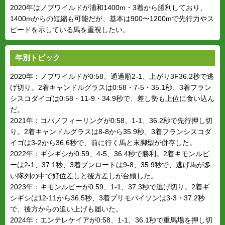
2020年はノブワイルドが浦和1400m・3着から勝利しており、
1400mからの短縮も可能だが、基本は900〜1200mで先行力やス
ピードを示している馬を重視したい。
年別トピック
2020年：ノブワイルドが0:58、通過順2-1、上がり3F36.2秒で逃
げ切り。2着キャンドルグラスは0:58・7-5・35.1秒、3着フラン
シスコダイゴは0:58・11-9・34.9秒で、差し勢も上位に食い込ん
だ。
2021年：コパノフィーリングが0:58、1-1、36.2秒で先行押し切
り。2着キャンドルグラスは8-8から35.9秒、3着フランシスコダ
イゴは3-2から36.6秒で、前に行く馬と末脚型が併存した。
2022年：ギシギシが0:59、4-5、36.4秒で勝利。2着キモンルビ
ーは2-1、37.1秒、3着ブンロートは9-8、35.9秒で、逃げ馬が多
い隊列の中で好位差しと後方差しが台頭した。
2023年：キモンルビーが0:59、1-1、37.3秒で逃げ切り。2着ギ
シギシは12-11から36.5秒、3着プリモパイソンは3-3・37.2秒
で、後方からの追い上げも届いた。
2024年：エンテレケイアが0:58、1-1、36.1秒で重馬場を押し切