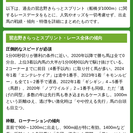
以下は、過去の習志野きらっとスプリント（船橋ダ1000m）に関
するレースデータをもとに、人気やオッズを一切考慮せず、出走
馬の戦績・傾向・特徴を詳細にまとめたものです。
習志野きらっとスプリント・レース全体の傾向
圧倒的なスピードが必須
1分00秒切りが勝利の条件に近い。2020年以降で勝ち馬は全て0
分台。上位3着以内馬の大半が1分00秒0以内で駆け抜けている。
2コーナーまでに前目（4番手以内）に取り付く馬が多い。2024
年1着「エンテレケイア」は道中1番手、2023年1着「キモンルビ
ー」も全て1～2番手で通過。2022年1着「ギシギシ」4→5番手
（馬群）。2020年「ノブワイルド」2→1番手も同様。ただ「逃
げの同型」多数の年は先行馬も巻き込まれるケース多し。1000m
という距離ゆえ、逃げ争い激化時は「やや控える先行」馬の台頭
も目立つ。
枠順、ローテーションの傾向
直前で900～1200mに出走し、900m組が特に有効。1400mなど