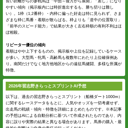
長い距離からの参戦馬は「中団～後方から展開」「差し」になり
やすい傾向（掲示板内には時折進出するも、勝ち切りは難し
い）。1枠（1,2番枠）・内枠に偏った好走は特に見られず、さま
ざまな枠に馬番・着順が散らばる。枠よりも「道中の位置取り」
「前半のスピード能力」で結果が大きく左右枠順の有利不利はほ
ぼ相殺。
リピーター優位の傾向
着順はやや上下するものの、掲示板や上位を記録しているケース
が多い。大型馬・牝馬・高齢馬も複数年にわたり上位確保例あ
り。南関だけでなく地方他地区からの遠征馬健闘、多様な所属が
特徴。
2026年習志野きらっとスプリントAI予想
以下は、過去の習志野きらっとスプリント（船橋ダート1000m）
に関するレースデータをもとに、人気やオッズを一切考慮せず、
出走馬の戦績・傾向・特徴を詳細にまとめたものです。※本記事
の予想はAIによる自動分析に基づいて作成されたものであり、内
容に誤りや実際の結果と異なる場合があります。馬券の購入・最
終的な判断はご自身の責任で行ってください。