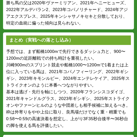
勝ち馬の父は2020年ヴァーミリアン、2021年ヘニーヒューズ、
2022年アルデバラン2、2023年コパノリチャード、2024年アジ
アエクスプレス、2025年キンシャサノキセキと分散しており、
特定の血統に偏った傾向は見られない。
まとめ（実戦への落とし込み）
予想では、まず船橋1000mで先行できるダッシュ力と、900〜
1200mの近距離戦での持ち時計を重視したい。
川崎900mのスプリント競走や船橋1000〜1200mで1着または上
位に入っている馬は、2021年コパノフィーリング、2022年ギシ
ギシ、2023年キモンルビー、2024年エンテレケイア、2025年ス
トライクオンのように本番へつながりやすい。
基本は逃げ・先行を軸にしつつ、2020年フランシスコダイゴ、
2021年キャンドルグラス、2023年ギシギシ、2025年ストライク
オンやファーンヒルのような中団差しも相手候補に加えるべき。
枠は外寄りをやや上位に取り、良馬場だけでなく重・稍重でも
0:58〜0:59の高速決着を想定し、上がり3F35秒台後半〜36秒台
の脚を使える馬を評価したい。