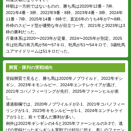
枠順は一方的ではないものの、勝ち馬は2020年12番・7枠、
2021年4番・3枠、2022年9番・8枠、2023年4番・3枠、2024年
11番・7枠、2025年14番・8枠で、直近6年のうち4年が7〜8枠。
外枠のスピード型が優勢な年が目立つ一方、2021年と2023年は3
枠の勝利だった。
斤量体系は2020〜2023年が定量、2024〜2025年が別定。2025
年は牡馬の有力馬が56〜57キロ、牝馬が51〜54キロで、3歳牝馬
ユアマイドリームは51キロだった。
脚質・隊列の実戦傾向
登録脚質で見ると、勝ち馬は2020年ノブワイルド、2022年ギシ
ギシ、2023年キモンルビー、2024年エンテレケイアが逃げ、
2021年コパノフィーリングが先行、2025年ファーンヒルが差
し。
通過順欄では、2020年ノブワイルドが2-1、2021年コパノフィー
リングが1-1、2023年キモンルビーが1-1、2024年エンテレケイ
アが1-1と、前々で運んだ勝利が多い。
例外は2022年ギシギシの4-5と2025年ファーンヒルの3-3で、逃
げの登録だったギシギシも実戦では好位に控え、差しのファーン