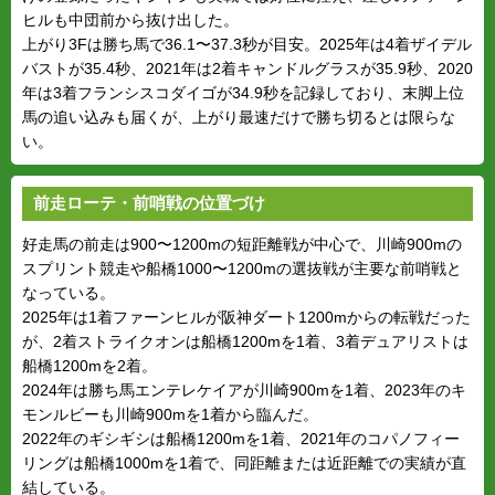
ヒルも中団前から抜け出した。
上がり3Fは勝ち馬で36.1〜37.3秒が目安。2025年は4着ザイデル
バストが35.4秒、2021年は2着キャンドルグラスが35.9秒、2020
年は3着フランシスコダイゴが34.9秒を記録しており、末脚上位
馬の追い込みも届くが、上がり最速だけで勝ち切るとは限らな
い。
前走ローテ・前哨戦の位置づけ
好走馬の前走は900〜1200mの短距離戦が中心で、川崎900mの
スプリント競走や船橋1000〜1200mの選抜戦が主要な前哨戦と
なっている。
2025年は1着ファーンヒルが阪神ダート1200mからの転戦だった
が、2着ストライクオンは船橋1200mを1着、3着デュアリストは
船橋1200mを2着。
2024年は勝ち馬エンテレケイアが川崎900mを1着、2023年のキ
モンルビーも川崎900mを1着から臨んだ。
2022年のギシギシは船橋1200mを1着、2021年のコパノフィー
リングは船橋1000mを1着で、同距離または近距離での実績が直
結している。