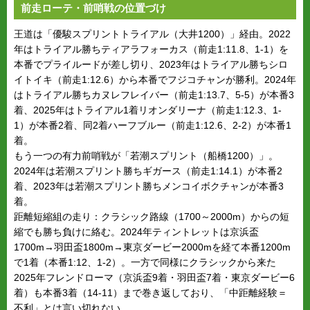
前走ローテ・前哨戦の位置づけ
王道は「優駿スプリントトライアル（大井1200）」経由。2022
年はトライアル勝ちティアラフォーカス（前走1:11.8、1-1）を
本番でプライルードが差し切り、2023年はトライアル勝ちシロ
イトイキ（前走1:12.6）から本番でフジコチャンが勝利。2024年
はトライアル勝ちカヌレフレイバー（前走1:13.7、5-5）が本番3
着、2025年はトライアル1着リオンダリーナ（前走1:12.3、1-
1）が本番2着、同2着ハーフブルー（前走1:12.6、2-2）が本番1
着。
もう一つの有力前哨戦が「若潮スプリント（船橋1200）」。
2024年は若潮スプリント勝ちギガース（前走1:14.1）が本番2
着、2023年は若潮スプリント勝ちメンコイボクチャンが本番3
着。
距離短縮組の走り：クラシック路線（1700～2000m）からの短
縮でも勝ち負けに絡む。2024年ティントレットは京浜盃
1700m→羽田盃1800m→東京ダービー2000mを経て本番1200m
で1着（本番1:12、1-2）。一方で同様にクラシックから来た
2025年フレンドローマ（京浜盃9着・羽田盃7着・東京ダービー6
着）も本番3着（14-11）まで巻き返しており、「中距離経験＝
不利」とは言い切れない。