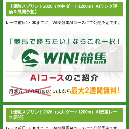
【優駿スプリント2026（大井ダート1200m）AIランク評
価＆展開予想】
レース前日17:00までに、WIN!競馬AIコースにて公開予定です。
【優駿スプリント2026（大井ダート1200m）AI想定レー
ス展開】
レース前日17:00までに、WIN!競馬AIコースにて公開予定です。