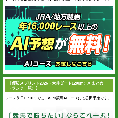
【優駿スプリント2026（大井ダート1200m）AIまとめ
（ランク一覧）】
レース前日17:00までに、WIN!競馬AIコースにて公開予定です。