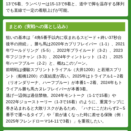
13で6着、ランベリーは15-13で8着と、道中で脚を温存する隊列
でも直線で一定の着順上げが可能。
まとめ（実戦への落とし込み）
狙いの基本は「4角5番手以内に収まれるスピード＋終い37秒台
後半の持続」。勝ち馬は2020年カプリフレイバー（1-1）、2021
年ワールドリング（5-5）、2022年プライルード（3-2）、2023
年フジコチャン（3-3）、2024年ティントレット（1-2）、2025
年ハーフブルー（2-2）と、概ねこのゾーン。
前哨戦は優駿スプリントトライアル（大井1200）と若潮スプリ
ント（船橋1200）の直結度が高い。2025年はトライアル1～2着
（リオンダリーナ、ハーフブルー）が本番1～2着、2024年もト
ライアル勝ち馬カヌレフレイバーが本番3着。
逃げ一辺倒は過信禁物。2024年モントーク（1-1で15着）や
2022年ジョーストーリー（1-3で16着）のように、重賞ラップに
巻き込まれると大敗リスクがあるため、「ハナにこだわらず2～5
番手で運べるタイプ」や「前が速くなった時に差せる保険（例：
2025年フレンドローマ14-11で3着）」を重視したい。