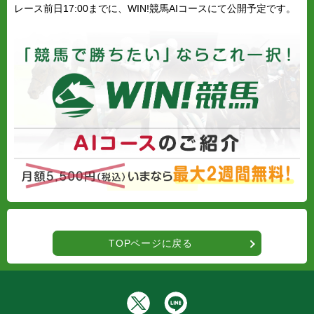
レース前日17:00までに、WIN!競馬AIコースにて公開予定です。
TOPページに戻る