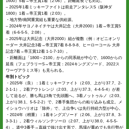
1600）5着→帝王賞1着（2:06）。距離延長でも対応。
– 2025年1着ミッキーファイトは前走アンタレスS（阪神ダ
1800）1着→帝王賞1着（2:03）。
・地方勢/南関重賞組も重要な供給源。
– 2024年サヨノネイチヤは大井記念（大井2000）1着→帝王賞5
着（6-6-5-5、2:08）。
– 2025年は大井記念（大井2000）組が複数（例：オピニオンリ
ーダー 大井記念3着→帝王賞7着 8-8-9-8、ヒーローコール 大井
記念7着→帝王賞12着 1-1-7-10）。
・距離面は「1800～2100」からの同系統が中心で、1600からの
延長（フェブラリーS→帝王賞：2024キングズソード、2022ス
ワーヴアラミス等）も見られる。
年別トピック
・2025年（良）：1着ミッキーファイト（2:03、上がり37.7、2-
2-1-1）。2着アウトレンジ（2:03、上がり37.3、4-4-5-4）が差
して迫るが、勝ち馬は3角で先頭圏へ。3着ノットゥルノ（2:03、
上がり38.1、5-5-2-2）で、2番手集団からの粘り込みも成立。メ
イショウハリオは「除外」で、上位争いは先行持続力型が中心。
・2024年（稍重）：1着キングズソード（2:06、上がり37.8、3-
3-3-1）。2着ウィルソンテソーロ（2:07、上がり38.0、4-5-5-
4）。道中3番手→直線で抜け出す形で、馬場が重めでも先行勢が