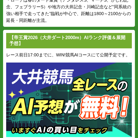
念、フェブラリーS）や地方の大井記念・川崎記念など“同系統の
強い相手で走ってきた”臨戦が中心で、距離は1800～2100からの
延長・同距離が主流。
【帝王賞2026（大井ダート2000m）AIランク評価＆展開
予想】
レース前日17:00までに、WIN!競馬AIコースにて公開予定です。