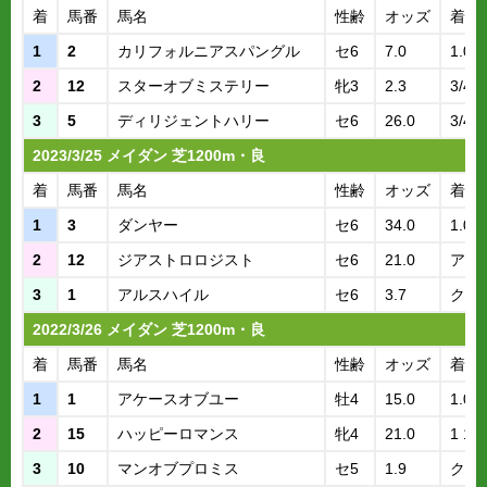
着
馬番
馬名
性齢
オッズ
着差
1
2
カリフォルニアスパングル
セ6
7.0
1.07
2
12
スターオブミステリー
牝3
2.3
3/4
3
5
ディリジェントハリー
セ6
26.0
3/4
2023/3/25 メイダン 芝1200m・良
着
馬番
馬名
性齢
オッズ
着差
1
3
ダンヤー
セ6
34.0
1.08
2
12
ジアストロロジスト
セ6
21.0
アタ
3
1
アルスハイル
セ6
3.7
クビ
2022/3/26 メイダン 芝1200m・良
着
馬番
馬名
性齢
オッズ
着差
1
1
アケースオブユー
牡4
15.0
1.08
2
15
ハッピーロマンス
牝4
21.0
1 1/4
3
10
マンオブプロミス
セ5
1.9
クビ