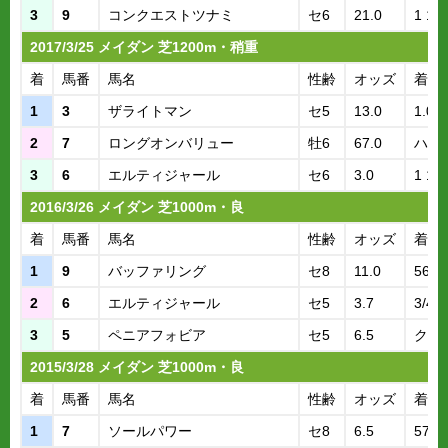
3
9
コンクエストツナミ
セ6
21.0
1 1/2
2017/3/25 メイダン 芝1200m・稍重
着
馬番
馬名
性齢
オッズ
着差
1
3
ザライトマン
セ5
13.0
1.09
2
7
ロングオンバリュー
牡6
67.0
ハナ
3
6
エルティジャール
セ6
3.0
1 1/4
2016/3/26 メイダン 芝1000m・良
着
馬番
馬名
性齢
オッズ
着差
1
9
バッファリング
セ8
11.0
56.3
2
6
エルティジャール
セ5
3.7
3/4
3
5
ペニアフォビア
セ5
6.5
クビ
2015/3/28 メイダン 芝1000m・良
着
馬番
馬名
性齢
オッズ
着差
1
7
ソールパワー
セ8
6.5
57.2