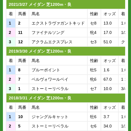
2021/3/27 メイダン 芝1200m・良
着
馬番
馬名
性齢
オッズ
着差
1
2
エクストラヴァガントキッド
セ8
13.0
1.09
2
11
ファイナルソング
牝4
17.0
1/2
3
12
アクラムエクスプレス
セ3
51.0
クビ
2019/3/30 メイダン 芝1200m・良
着
馬番
馬名
性齢
オッズ
着差
1
8
ブルーポイント
牡5
1.6
1.08
2
7
ベルヴォワールベイ
牝6
67.0
1 1/4
3
1
ストーミーリベラル
セ7
10.0
3/4
2018/3/31 メイダン 芝1200m・良
着
馬番
馬名
性齢
オッズ
着差
1
10
ジャングルキャット
牡6
3.7
1.09
2
5
ストーミーリベラル
セ6
34.0
1/2