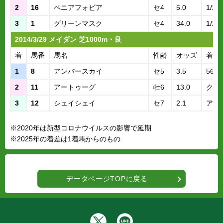
2
16
ペニアフォビア
セ4
5.0
1/2
3
1
グリーンマスク
セ4
34.0
1/2
2014/3/29 メイダン 芝1000m・良
着
馬番
馬名
性齢
オッズ
着差
1
8
アンバースカイ
セ5
3.5
56.2
2
11
アートゥーグ
牡6
13.0
クビ
3
12
シェイシェイ
セ7
2.1
アタ
※2020年は新型コロナウイルスの影響で延期
※2025年の着差は1着馬からのもの
データページTOPに戻る