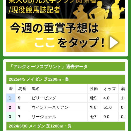
「アルクオーツスプリント」過去データ
2025/4/5 メイダン 芝1200m・良
着
馬番
馬名
性齢
オッズ
着差
1
9
ビリービング
牝5
4.0
1.07
2
8
ウインカーネリアン
牡8
51.0
0.68
3
7
リージョナル
セ7
9.0
0.81
2024/3/30 メイダン 芝1200m・良