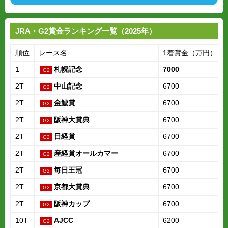
JRA・G2賞金ランキング一覧（2025年）
順位
レース名
1着賞金（万円）
1
札幌記念
7000
2T
中山記念
6700
2T
金鯱賞
6700
2T
阪神大賞典
6700
2T
日経賞
6700
2T
産経賞オールカマー
6700
2T
毎日王冠
6700
2T
京都大賞典
6700
2T
阪神カップ
6700
10T
AJCC
6200