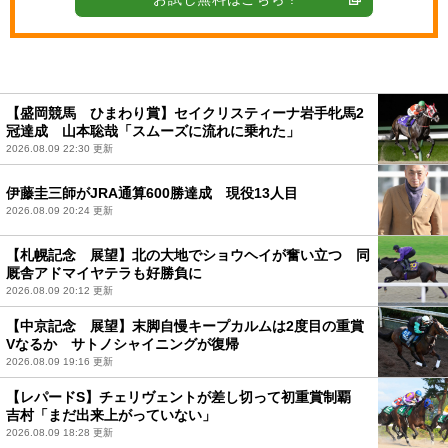
【盛岡競馬 ひまわり賞】セイクリスティーナ岩手牝馬2
冠達成 山本聡哉「スムーズに流れに乗れた」
2026.08.09 22:30 更新
伊藤圭三師がJRA通算600勝達成 現役13人目
2026.08.09 20:24 更新
【札幌記念 展望】北の大地でショウヘイが奮い立つ 同
厩舎アドマイヤテラも好勝負に
2026.08.09 20:12 更新
【中京記念 展望】末脚自慢キープカルムは2度目の重賞
Vなるか サトノシャイニングが復帰
2026.08.09 19:16 更新
【レパードS】チェリヴェントが差し切って初重賞制覇
吉村「まだ出来上がっていない」
2026.08.09 18:28 更新