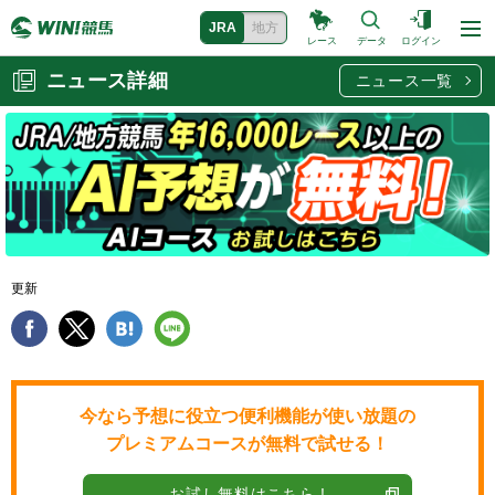
JRA
地方
レース
データ
ログイン
ニュース詳細
ニュース一覧
更新
今なら予想に役立つ便利機能が使い放題の
プレミアムコースが無料で試せる！
お試し無料はこちら !