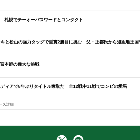
 札幌でテーオーパスワードとコンタクト
セキと松山の強力タッグで重賞2勝目に挑む 父・正都氏から短距離王国“
宮本師の偉大な挑戦
ペディアで8年ぶりタイトル奪取だ 全12戦中11戦でコンビの愛馬
ース詳細