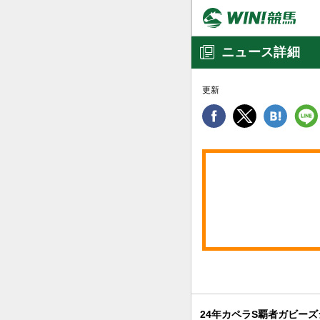
ニュース詳細
更新
24年カペラS覇者ガビー