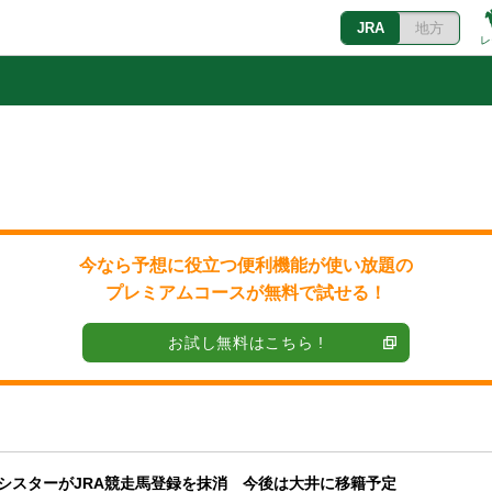
JRA
地方
レ
今なら予想に役立つ便利機能が使い放題の
プレミアムコースが無料で試せる！
お試し無料はこちら !
ズシスターがJRA競走馬登録を抹消 今後は大井に移籍予定