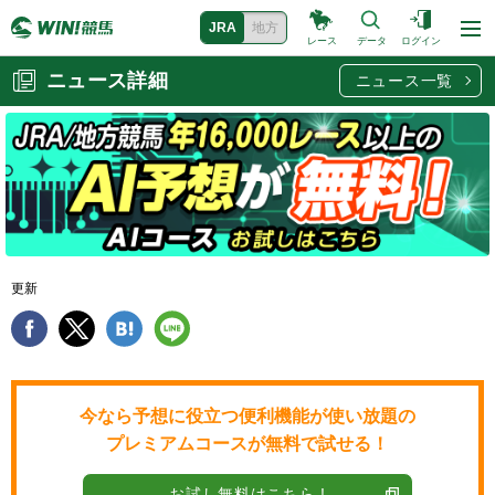
JRA
地方
レース
データ
ログイン
ニュース詳細
ニュース一覧
更新
今なら予想に役立つ便利機能が使い放題の
プレミアムコースが無料で試せる！
お試し無料はこちら !