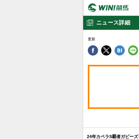
ニュース詳細
更新
24年カペラS覇者ガビー