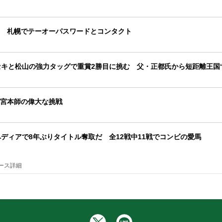
 札幌でテーオーパスワードとコンタクト
セキと松山の強力タッグで重賞2勝目に挑む 父・正都氏から短距離王国“
宮本師の偉大な挑戦
ペディアで8年ぶりタイトル奪取だ 全12戦中11戦でコンビの愛馬
ース詳細