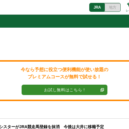
JRA
地方
レ
今なら予想に役立つ便利機能が使い放題の
プレミアムコースが無料で試せる！
お試し無料はこちら !
ズシスターがJRA競走馬登録を抹消 今後は大井に移籍予定