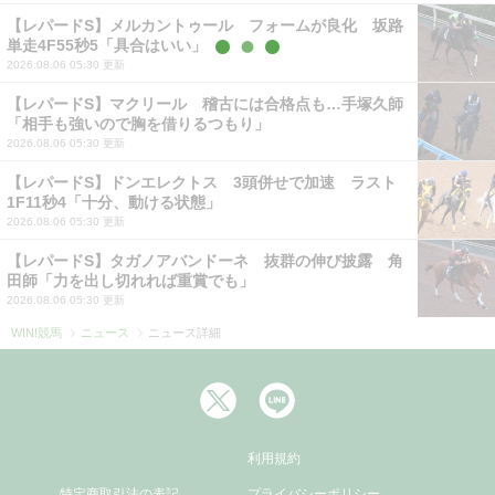
【レパードS】メルカントゥール フォームが良化 坂路
単走4F55秒5「具合はいい」
2026.08.06 05:30 更新
【レパードS】マクリール 稽古には合格点も…手塚久師
「相手も強いので胸を借りるつもり」
2026.08.06 05:30 更新
【レパードS】ドンエレクトス 3頭併せで加速 ラスト
1F11秒4「十分、動ける状態」
2026.08.06 05:30 更新
【レパードS】タガノアバンドーネ 抜群の伸び披露 角
田師「力を出し切れれば重賞でも」
2026.08.06 05:30 更新
WIN!競馬
ニュース
ニュース詳細
利用規約
特定商取引法の表記
プライバシーポリシー