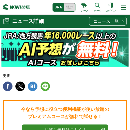
JRA
地方
レース
データ
ログイン
ニュース詳細
ニュース一覧
更新
今なら予想に役立つ便利機能が使い放題の
プレミアムコースが無料で試せる！
お試し無料はこちら !