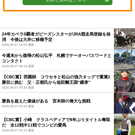
24年カペラS覇者ガビーズシスターがJRA競走馬登録を抹
消 今後は大井に移籍予定
2026.08.07 14:55 更新
今週末から復帰の松山弘平 札幌でテーオーパスワードと
コンタクト
2026.08.07 09:19 更新
【CBC賞】西園師 コウセキと松山の強力タッグで重賞2
勝目に挑む 父・正都氏から短距離王国“継承”
2026.08.07 05:30 更新
勝負を超えた価値がある 宮本師の偉大な挑戦
2026.08.07 05:25 更新
【CBC賞】小崎 クラスペディアで8年ぶりタイトル奪取
だ 全12戦中11戦でコンビの愛馬
2026.08.07 05:25 更新