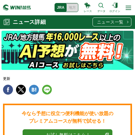
JRA
地方
レース
データ
ログイン
ニュース詳細
ニュース一覧
更新
今なら予想に役立つ便利機能が使い放題の
プレミアムコースが無料で試せる！
お試し無料はこちら !