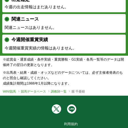
今週の出走情報はまだありません。
関連ニュース
関連ニュースはありません。
今週開催重賞実績
今週開催重賞実績の情報はありません。
※総賞金・通算成績・条件実績・重賞勝鞍・G1実績・各馬一覧等のデータは開
催終了の翌日の更新となります。
※出馬表・結果・成績・オッズなどのデータについては、必ず主催者発表のも
のと照合し確認してください。
成績集計期間は1986年1月以降になります。
WIN!競馬
競馬データベース
調教師一覧
堀 千亜樹
利用規約