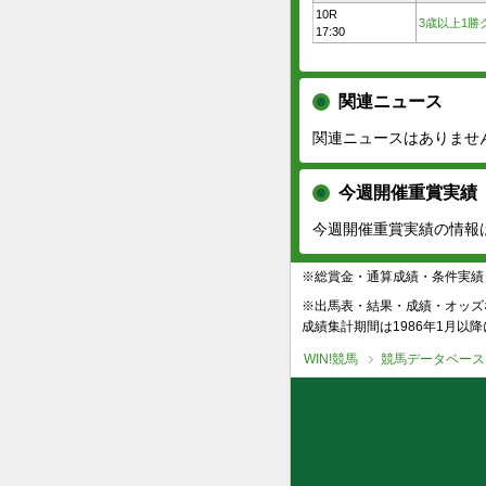
10R
3歳以上1勝
17:30
関連ニュース
関連ニュースはありませ
今週開催重賞実績
今週開催重賞実績の情報
※総賞金・通算成績・条件実績
※出馬表・結果・成績・オッズ
成績集計期間は1986年1月以
WIN!競馬
競馬データベース