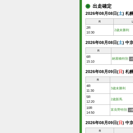
出走確定
2026年08月08日(
土
) 札
R
2R
2歳未勝利
10:30
2026年08月08日(
土
) 中
R
6R
納屋橋特別
15:10
2026年08月09日(
日
) 札
R
4R
3歳未勝利
11:30
5R
2歳新馬
12:20
10R
富良野特別
14:50
2026年08月09日(
日
) 中
R