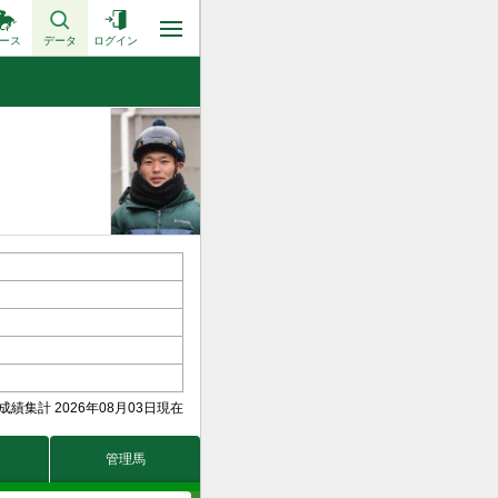
ース
データ
ログイン
成績集計 2026年08月03日現在
管理馬