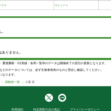
クラス
ヴォンドゥ
ん。
はありません。
・重賞勝鞍・G1実績・各馬一覧等のデータは開催終了の翌日の更新となります。
などのデータについては、必ず主催者発表のものと照合し確認してください。
降になります。
調教師一覧
小栗 実
利用規約
特定商取引法の表記
プライバシーポリシー