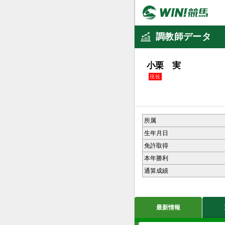
調教師データ
小栗 実
所属
生年月日
免許取得
本年勝利
通算成績
最新情報