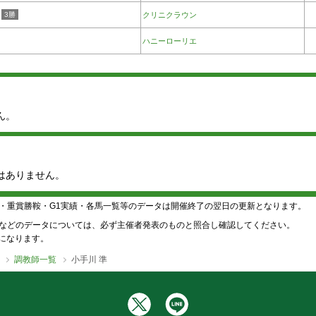
クリニクラウン
ハニーローリエ
ん。
はありません。
・重賞勝鞍・G1実績・各馬一覧等のデータは開催終了の翌日の更新となります。
などのデータについては、必ず主催者発表のものと照合し確認してください。
降になります。
調教師一覧
小手川 準