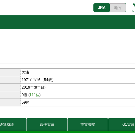
JRA
地方
レ
美浦
1971/11/16（54歳）
2019年(8年目)
9勝 (
111位
)
59勝
通算成績
条件実績
重賞勝鞍
G1実績