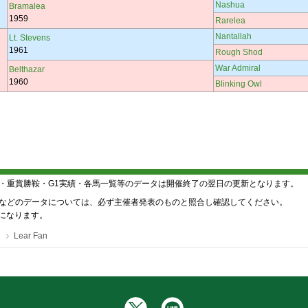
Nashua
Bramalea
1959
Rarelea
Nantallah
Lt. Stevens
1961
Rough Shod
War Admiral
Belthazar
1960
Blinking Owl
・重賞勝鞍・G1実績・各馬一覧等のデータは開催終了の翌日の更新となります。
などのデータについては、必ず主催者発表のものと照合し確認してください。
降になります。
Lear Fan