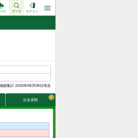
ース
データ
ログイン
成績集計 2026年08月08日現在
出走産駒