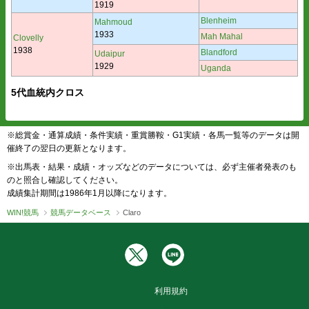
1919
Blenheim
Mahmoud
1933
Mah Mahal
Clovelly
1938
Blandford
Udaipur
1929
Uganda
5代血統内クロス
※総賞金・通算成績・条件実績・重賞勝鞍・G1実績・各馬一覧等のデータは開
催終了の翌日の更新となります。
※出馬表・結果・成績・オッズなどのデータについては、必ず主催者発表のも
のと照合し確認してください。
成績集計期間は1986年1月以降になります。
WIN!競馬
競馬データベース
Claro
利用規約