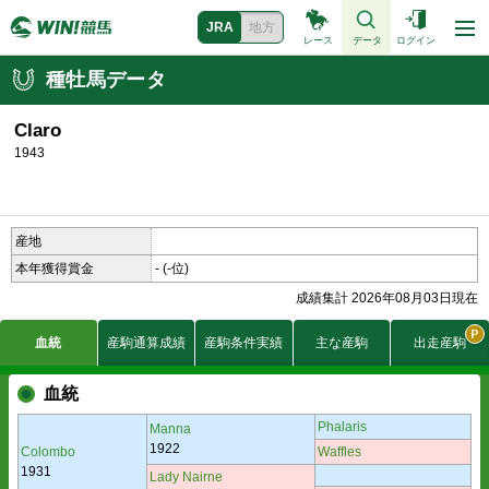
JRA
地方
レース
データ
ログイン
種牡馬データ
Claro
1943
産地
本年獲得賞金
-
(-位)
成績集計 2026年08月03日現在
血統
産駒通算成績
産駒条件実績
主な産駒
出走産駒
血統
Phalaris
Manna
1922
Colombo
Waffles
1931
Lady Nairne