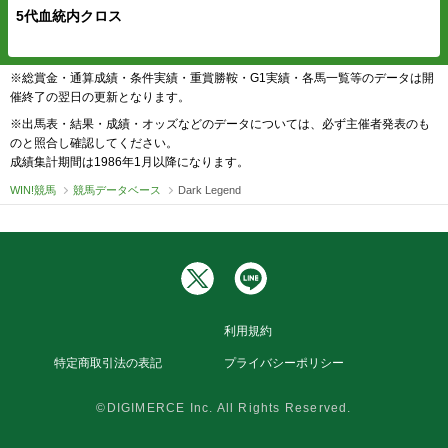
5代血統内クロス
※総賞金・通算成績・条件実績・重賞勝鞍・G1実績・各馬一覧等のデータは開
催終了の翌日の更新となります。
※出馬表・結果・成績・オッズなどのデータについては、必ず主催者発表のも
のと照合し確認してください。
成績集計期間は1986年1月以降になります。
WIN!競馬
競馬データベース
Dark Legend
利用規約
特定商取引法の表記
プライバシーポリシー
©DIGIMERCE Inc. All Rights Reserved.