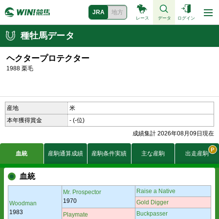
JRA
地方
レース
データ
ログイン
種牡馬データ
ヘクタープロテクター
1988 栗毛
産地
米
本年獲得賞金
-
(-位)
成績集計 2026年08月09日現在
血統
産駒通算成績
産駒条件実績
主な産駒
出走産駒
血統
Raise a Native
Mr. Prospector
1970
Gold Digger
Woodman
1983
Buckpasser
Playmate