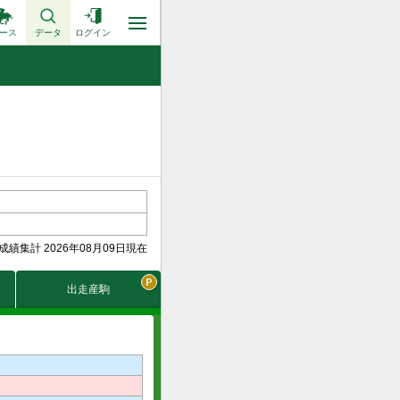
ース
データ
ログイン
成績集計 2026年08月09日現在
出走産駒