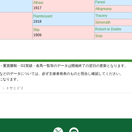
Farasi
Athasi
1917
Athgreany
Tracery
Flamboyant
1918
Simonath
Robert le Diable
Slip
1909
Snip
・重賞勝鞍・G1実績・各馬一覧等のデータは開催終了の翌日の更新となります。
などのデータについては、必ず主催者発表のものと照合し確認してください。
降になります。
トサミドリ