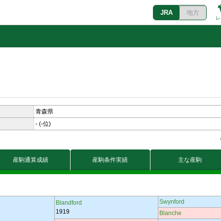
JRA
地方
レ
青森県
-
(-位)
産駒通算成績
産駒条件実績
主な産駒
Swynford
Blandford
1919
Blanche