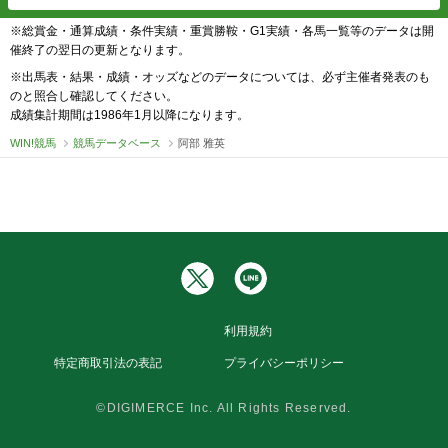
※総賞金・通算成績・条件実績・重賞勝鞍・G1実績・各馬一覧等のデータは開
催終了の翌日の更新となります。
※出馬表・結果・成績・オッズなどのデータについては、必ず主催者発表のも
のと照合し確認してください。
成績集計期間は1986年1月以降になります。
WIN!競馬
競馬データベース
阿部 雅英
利用規約
特定商取引法の表記
プライバシーポリシー
©DIGIMERCE Inc. All Rights Reserved.