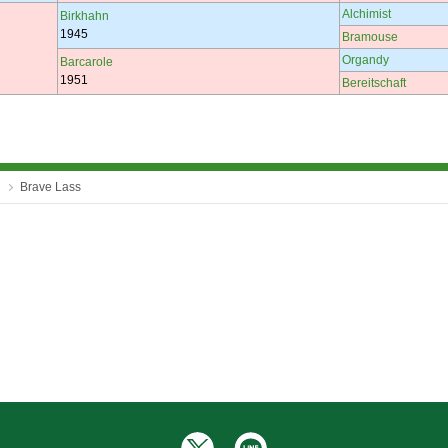
Alchimist
Birkhahn
1945
Bramouse
Organdy
Barcarole
1951
Bereitschaft
Brave Lass