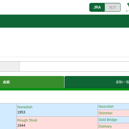
JRA
地方
レ
血統
産駒一
Nasrullah
Nantallah
1953
Shimmer
Gold Bridge
Rough Shod
1944
Dalmary