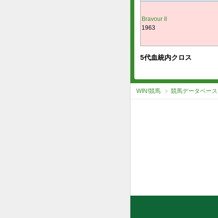
Bravour II
1963
5代血統内クロス
WIN!競馬
競馬データベース