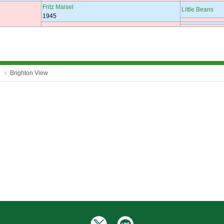
Fritz Maisel
Little Beans
1945
Brighton View