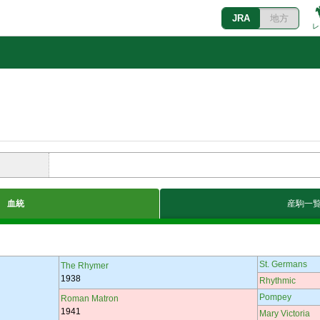
JRA
地方
レ
血統
産駒一
St. Germans
The Rhymer
1938
Rhythmic
Pompey
Roman Matron
1941
Mary Victoria