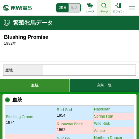
JRA
地方
レース
データ
ログイン
繁殖牝馬データ
Blushing Promise
1982年
産地
血統
産駒一覧
血統
Nasrullah
Red God
1954
Spring Run
Blushing Groom
1974
Wild Risk
Runaway Bride
1962
Aimee
Northern Dancer
Nijinsky