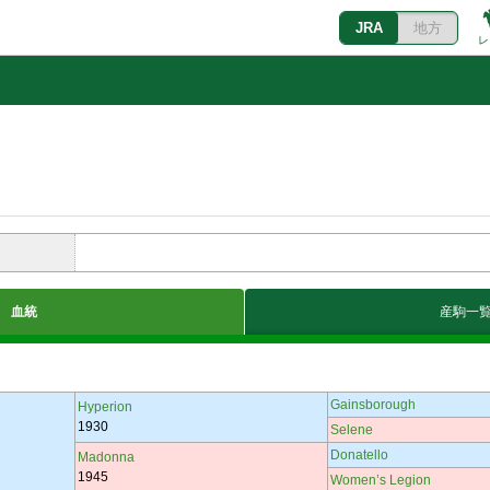
JRA
地方
レ
血統
産駒一
Gainsborough
Hyperion
1930
Selene
Donatello
Madonna
1945
Women’s Legion