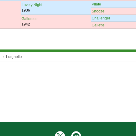
Pilate
Lovely Night
1936
Snooze
Challenger
Gallorette
1942
Gallette
Lorgnette