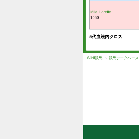
Mlle. Lorette
1950
5代血統内クロス
WIN!競馬
競馬データベース