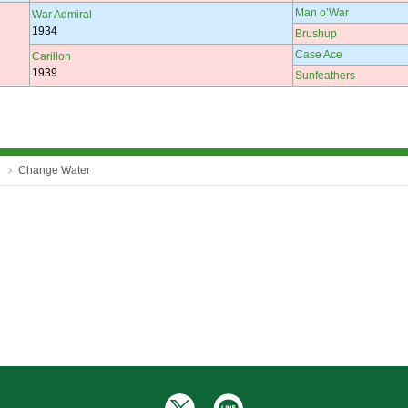
Man o’War
War Admiral
1934
Brushup
Case Ace
Carillon
1939
Sunfeathers
Change Water