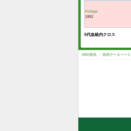
Portage
1952
5代血統内クロス
WIN!競馬
競馬データベース