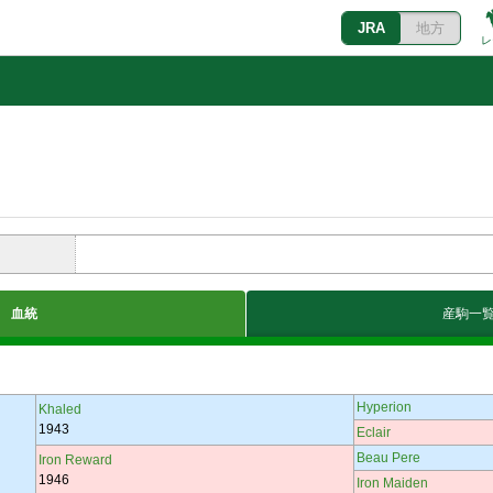
JRA
地方
レ
血統
産駒一
Hyperion
Khaled
1943
Eclair
Beau Pere
Iron Reward
1946
Iron Maiden