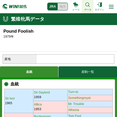
JRA
地方
レース
データ
ログイン
繁殖牝馬データ
Pound Foolish
1979年
産地
血統
産駒一覧
血統
Turn-to
Sir Gaylord
1959
Somethingroyal
Sir Ivor
1965
Mr. Trouble
Attica
1953
Athenia
Tom Fool
Buckpasser