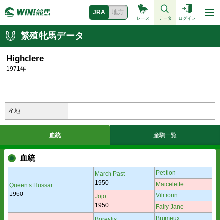
JRA
地方
レース
データ
ログイン
繁殖牝馬データ
Highclere
1971年
産地
血統
産駒一覧
血統
Petition
March Past
1950
Marcelette
Queen’s Hussar
1960
Vilmorin
Jojo
1950
Fairy Jane
Brumeux
Borealis