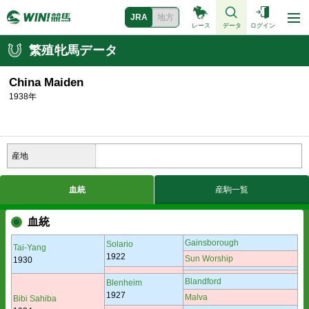
JRA
地方
レース
データ
ログイン
繁殖牝馬データ
China Maiden
1938年
産地
血統
産駒一覧
血統
Gainsborough
Solario
Tai-Yang
1922
Sun Worship
1930
Blandford
Blenheim
1927
Malva
Bibi Sahiba