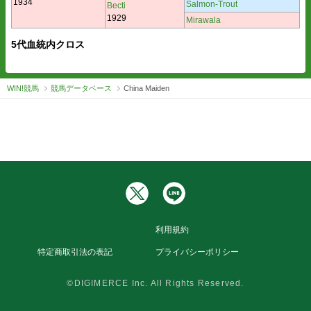
1934
Salmon-Trout
Becti
1929
Mirawala
5代血統内クロス
WIN!競馬
競馬データベース
China Maiden
利用規約
特定商取引法の表記
プライバシーポリシー
©DIGIMERCE Inc. All Rights Reserved.