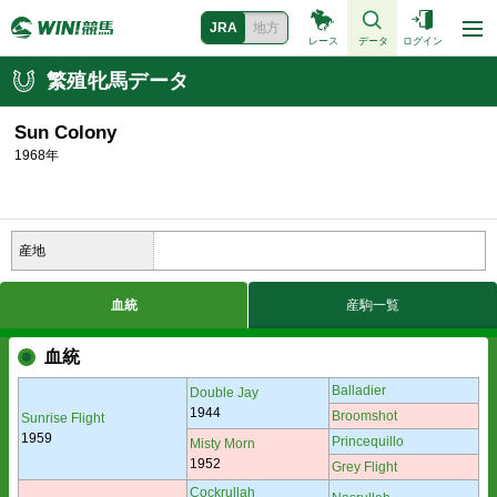
JRA
地方
レース
データ
ログイン
繁殖牝馬データ
Sun Colony
1968年
産地
血統
産駒一覧
血統
Balladier
Double Jay
1944
Broomshot
Sunrise Flight
1959
Princequillo
Misty Morn
1952
Grey Flight
Cockrullah