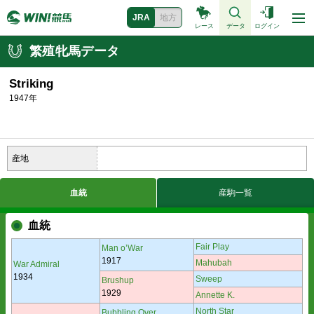
JRA
地方
レース
データ
ログイン
繁殖牝馬データ
Striking
1947年
産地
血統
産駒一覧
血統
Fair Play
Man o’War
1917
Mahubah
War Admiral
1934
Sweep
Brushup
1929
Annette K.
North Star
Bubbling Over