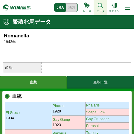
JRA
地方
レース
データ
ログイン
繁殖牝馬データ
Romanella
1943年
産地
血統
産駒一覧
血統
Phalaris
Pharos
1920
Scapa Flow
El Greco
1934
Gay Crusader
Gay Gamp
1923
Parasol
Tracery
Papyrus