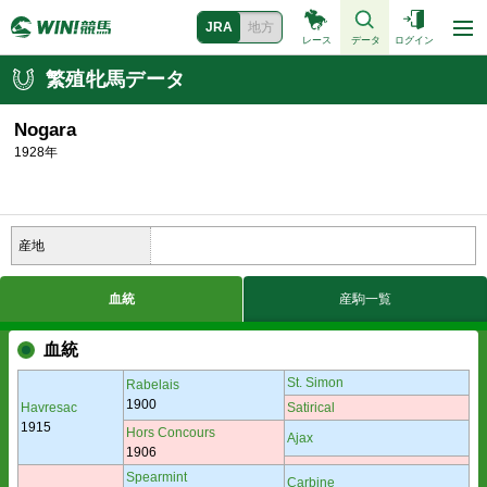
JRA
地方
レース
データ
ログイン
繁殖牝馬データ
Nogara
1928年
産地
血統
産駒一覧
血統
St. Simon
Rabelais
1900
Havresac
Satirical
1915
Hors Concours
Ajax
1906
Spearmint
Carbine