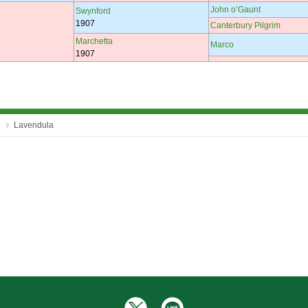
John o’Gaunt
Swynford
1907
Canterbury Pilgrim
Marchetta
Marco
1907
Lavendula