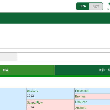
JRA
地方
レ
血統
産駒一
Polymelus
Phalaris
1913
Bromus
Chaucer
Scapa Flow
1914
Anchora