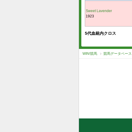
Sweet Lavender
1923
5代血統内クロス
WIN!競馬
競馬データベース