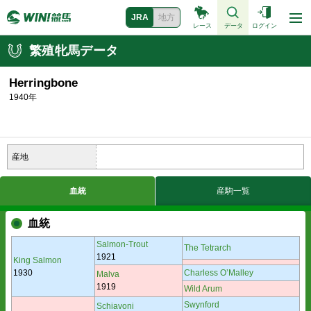
JRA
地方
レース
データ
ログイン
繁殖牝馬データ
Herringbone
1940年
産地
血統
産駒一覧
血統
Salmon-Trout
The Tetrarch
1921
King Salmon
1930
Charless O’Malley
Malva
1919
Wild Arum
Swynford
Schiavoni