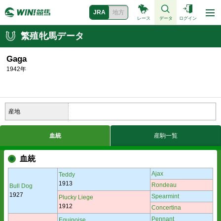
JRA
地方
レース
データ
ログイン
繁殖牝馬データ
Gaga
1942年
産地
血統
産駒一覧
血統
Ajax
Teddy
1913
Rondeau
Bull Dog
1927
Spearmint
Plucky Liege
1912
Concertina
Pennant
Equipoise