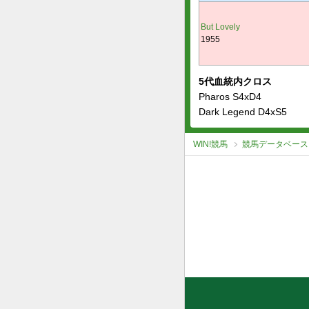
But Lovely
1955
5代血統内クロス
Pharos S4xD4
Dark Legend D4xS5
WIN!競馬
競馬データベース