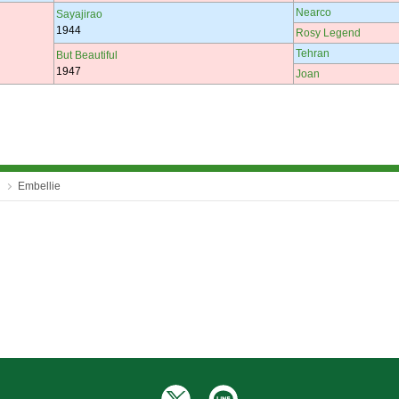
Nearco
Sayajirao
1944
Rosy Legend
Tehran
But Beautiful
1947
Joan
Embellie