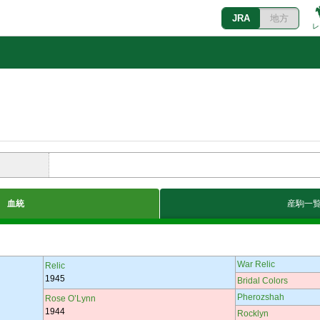
JRA
地方
レ
血統
産駒一
War Relic
Relic
1945
Bridal Colors
Pherozshah
Rose O’Lynn
1944
Rocklyn