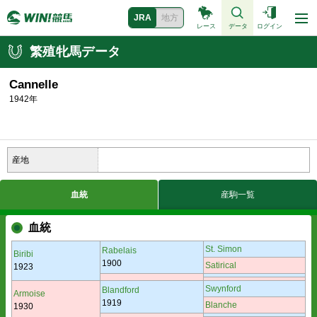
JRA
地方
レース
データ
ログイン
繁殖牝馬データ
Cannelle
1942年
産地
血統
産駒一覧
血統
St. Simon
Rabelais
Biribi
1900
Satirical
1923
Swynford
Blandford
Armoise
1919
Blanche
1930