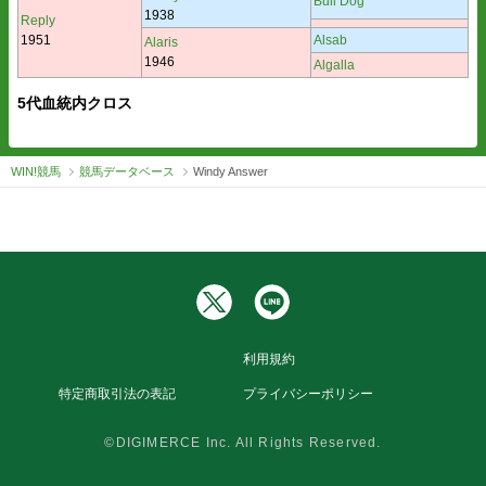
Bull Dog
1938
Reply
1951
Alsab
Alaris
1946
Algalla
5代血統内クロス
WIN!競馬
競馬データベース
Windy Answer
利用規約
特定商取引法の表記
プライバシーポリシー
©DIGIMERCE Inc. All Rights Reserved.