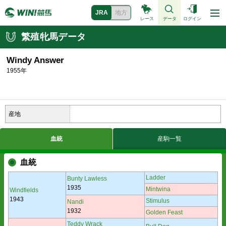
JRA
地方
レース
データ
ログイン
繁殖牝馬データ
Windy Answer
1955年
産地
血統
産駒一覧
血統
Ladder
Bunty Lawless
1935
Mintwina
Windfields
1943
Stimulus
Nandi
1932
Golden Feast
Teddy Wrack