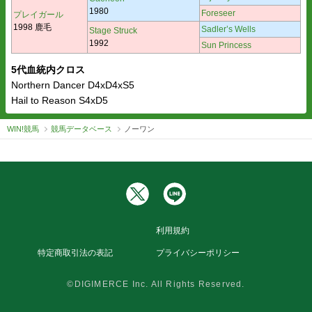
1980
Foreseer
プレイガール
1998 鹿毛
Sadler’s Wells
Stage Struck
1992
Sun Princess
5代血統内クロス
Northern Dancer D4xD4xS5
Hail to Reason S4xD5
WIN!競馬
競馬データベース
ノーワン
利用規約
特定商取引法の表記
プライバシーポリシー
©DIGIMERCE Inc. All Rights Reserved.