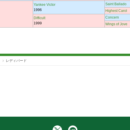
Saint Ballado
Yankee Victor
1996
Highest Carol
Concern
Difficult
1999
Wings of Jove
レディバード