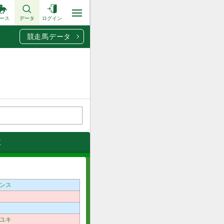
ース
データ
ログイン
競走馬データ
覧
ンス
ユキ