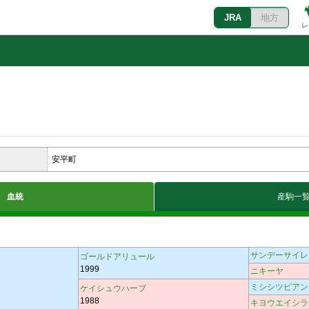
JRA
地方
レ
安平町
血統
産駒一
サンデーサイレ
ゴールドアリュール
1999
ニキーヤ
ミシシツピアン
ケイシュウハーブ
1988
キヨウエイシラ