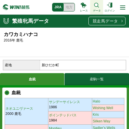
JRA
地方
レース
データ
ログイン
繁殖牝馬データ
競走馬データ
カワカミハナコ
2016年
鹿毛
産地
新ひだか町
血統
産駒一覧
血統
Halo
サンデーサイレンス
1986
Wishing Well
ネオユニヴァース
2000 鹿毛
Kris
ポインテッドパス
1984
Silken Way
Sadler’s Wells
Montjeu