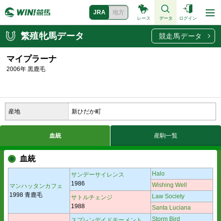
JRA
地方
レース
データ
ログイン
繁殖牝馬データ
競走馬データ
マイプラーナ
2006年
黒鹿毛
産地
新ひだか町
血統
産駒一覧
血統
Halo
サンデーサイレンス
1986
Wishing Well
マンハッタンカフェ
1998 青鹿毛
Law Society
サトルチェンジ
1988
Santa Luciana
Storm Bird
スプレンデイドモーメント