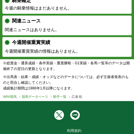
騎乗確定
今週の騎乗情報はまだありません。
関連ニュース
関連ニュースはありません。
今週開催重賞実績
今週開催重賞実績の情報はありません。
※総賞金・通算成績・条件実績・重賞勝鞍・G1実績・各馬一覧等のデータは開
催終了の翌日の更新となります。
※出馬表・結果・成績・オッズなどのデータについては、必ず主催者発表のも
のと照合し確認してください。
成績集計期間は1986年1月以降になります。
WIN!競馬
競馬データベース
騎手一覧
広瀬 航
利用規約