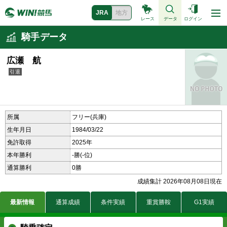
JRA
地方
レース
データ
ログイン
騎手データ
広瀬 航
所属
フリー(兵庫)
生年月日
1984/03/22
免許取得
2025年
本年勝利
-勝(-位)
通算勝利
0勝
成績集計 2026年08月08日現在
最新情報
通算成績
条件実績
重賞勝鞍
G1実績