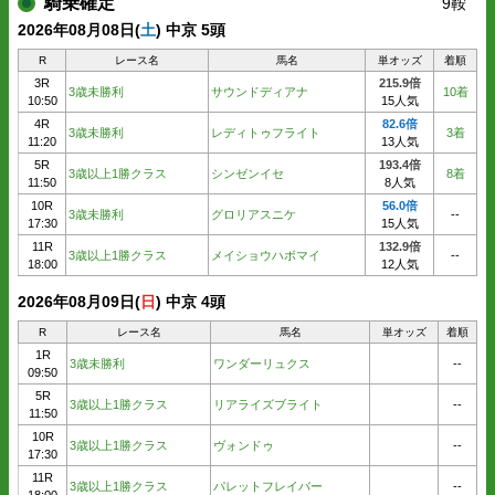
騎乗確定
9鞍
2026年08月08日(
土
) 中京 5頭
R
レース名
馬名
単オッズ
着順
3R
215.9倍
3歳未勝利
サウンドディアナ
10着
10:50
15人気
4R
82.6倍
3歳未勝利
レディトゥフライト
3着
11:20
13人気
5R
193.4倍
3歳以上1勝クラス
シンゼンイセ
8着
11:50
8人気
10R
56.0倍
3歳未勝利
グロリアスニケ
--
17:30
15人気
11R
132.9倍
3歳以上1勝クラス
メイショウハボマイ
--
18:00
12人気
2026年08月09日(
日
) 中京 4頭
R
レース名
馬名
単オッズ
着順
1R
3歳未勝利
ワンダーリュクス
--
09:50
5R
3歳以上1勝クラス
リアライズブライト
--
11:50
10R
3歳以上1勝クラス
ヴォンドゥ
--
17:30
11R
3歳以上1勝クラス
パレットフレイバー
--