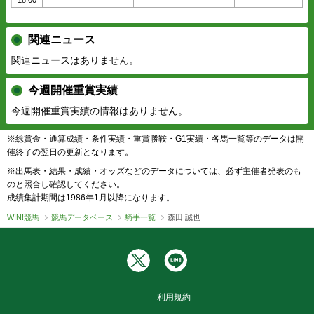
18:00
関連ニュース
関連ニュースはありません。
今週開催重賞実績
今週開催重賞実績の情報はありません。
※総賞金・通算成績・条件実績・重賞勝鞍・G1実績・各馬一覧等のデータは開
催終了の翌日の更新となります。
※出馬表・結果・成績・オッズなどのデータについては、必ず主催者発表のも
のと照合し確認してください。
成績集計期間は1986年1月以降になります。
WIN!競馬
競馬データベース
騎手一覧
森田 誠也
利用規約