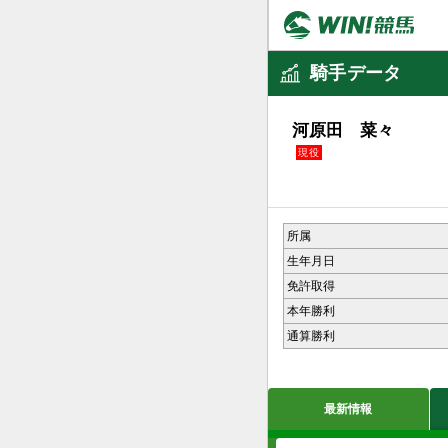
騎手データ
河原田 菜々
所属
生年月日
免許取得
本年勝利
通算勝利
最新情報