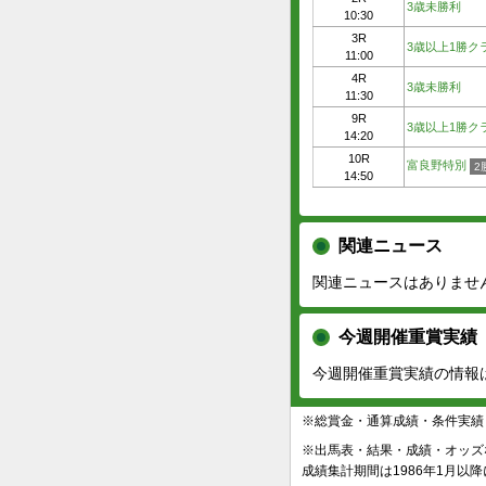
3歳未勝利
10:30
3R
3歳以上1勝ク
11:00
4R
3歳未勝利
11:30
9R
3歳以上1勝ク
14:20
10R
富良野特別
14:50
関連ニュース
関連ニュースはありませ
今週開催重賞実績
今週開催重賞実績の情報
※総賞金・通算成績・条件実績
※出馬表・結果・成績・オッズ
成績集計期間は1986年1月以