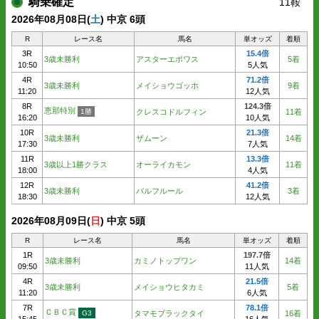
騎乗確定
11鞍
2026年08月08日(
土
) 中京 6頭
R
レース名
馬名
単オッズ
着順
3R
15.4倍
3歳未勝利
アスターエポワス
5着
10:50
5人気
4R
71.2倍
3歳未勝利
メイショウゴッホ
9着
11:20
12人気
8R
124.3倍
恵那特別
クレスコドルフィン
11着
16:20
10人気
10R
21.3倍
3歳未勝利
ザムーン
14着
17:30
7人気
11R
13.3倍
3歳以上1勝クラス
オーライカモン
11着
18:00
4人気
12R
41.2倍
3歳未勝利
バルフルール
3着
18:30
12人気
2026年08月09日(
日
) 中京 5頭
R
レース名
馬名
単オッズ
着順
1R
197.7倍
3歳未勝利
カミノトップワン
14着
09:50
11人気
4R
21.5倍
3歳未勝利
メイショウヒタカミ
5着
11:20
6人気
7R
78.1倍
ＣＢＣ賞
タマモブラックタイ
16着
15:45
16人気