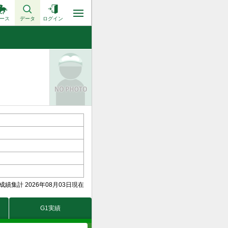
ース
データ
ログイン
成績集計 2026年08月03日現在
G1実績