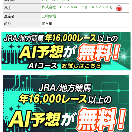
株式会社 Ｂｌｏｏｍｉｎｇ Ｒａｃｉｎｇ
馬主
生産者
三嶋牧場
産地
浦河町